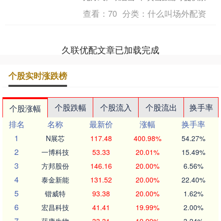
门票免费等。这类回馈不仅能增强股东
查看：
70
分类：
什么叫场外配资
获得感，还可能形....
久联优配文章已加载完成
个股实时涨跌榜
个股跌幅
个股流入
个股流出
换手率
个股涨幅
排名
名称
最新价
涨幅
换手率
1
N展芯
117.48
400.98%
54.27%
2
一博科技
53.33
20.01%
15.49%
3
方邦股份
146.16
20.00%
6.56%
4
泰金新能
131.52
20.00%
22.40%
5
锴威特
93.38
20.00%
1.62%
6
宏昌科技
41.41
19.99%
2.00%
7