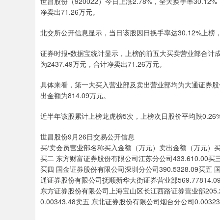
世昌股份（920022）今日上涨2.78%，全天换手率30.1
上证指数
3940.04
.40
2.13%
39.68
1.
净卖出71.26万元。
北交所公开信息显示，当日该股因日换手率达30.12%上榜，
证券时报•数据宝统计显示，上榜的前五大买卖营业部合计成交4
为2437.49万元，合计净卖出71.26万元。
具体来看，第一大买入营业部及卖出营业部均为大通证券股份
出金额为814.09万元。
近半年该股累计上榜龙虎榜5次，上榜次日股价平均跌0.26%
世昌股份9月26日交易公开信息
买/卖会员营业部名称买入金额（万元）卖出金额（万元）买一 
买二 东方财富证券股份有限公司江苏分公司433.610.00买
买四 国金证券股份有限公司深圳分公司390.5328.09买五 
通证券股份有限公司抚顺新华大街证券营业部569.77814.0
东方证券股份有限公司上海宝山区长江西路证券营业部205.2
0.00343.48卖五 东北证券股份有限公司烟台分公司0.00323.