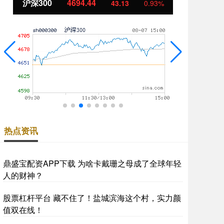
沪深300
4694.44
北
43.13
0.93%
热点资讯
鼎盛宝配资APP下载 为啥卡戴珊之母成了全球年轻
人的财神？
股票杠杆平台 藏不住了！盐城滨海这个村，实力颜
值双在线！