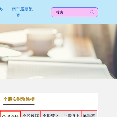
炒
南宁股票配
资
个股实时涨跌榜
个股跌幅
个股流入
个股流出
换手率
个股涨幅