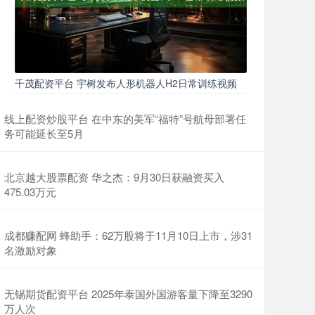
千茂配资平台 宇树发布人形机器人H2日常训练视频
线上配资炒股平台 在中东的美军“福特”号航母部署任
务可能延长至5月
北京越大股票配资 华之杰：9月30日获融资买入
475.03万元
成都赚配网 蜂助手：62万股将于11月10日上市，涉31
名激励对象
无锡期货配资平台 2025年泰国外国游客量下降至3290
万人次