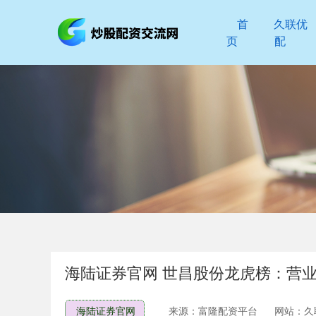
首
久联优
页
配
海陆证券官网 世昌股份龙虎榜：营业部
海陆证券官网
来源：富隆配资平台
网站：久